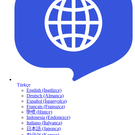
Türkçe
English (İngilizce)
Deutsch (Almanca)
Español (İspanyolca)
Français (Fransızca)
हिन्दी (Hintçe)
Indonesia (Endonezce)
Italiano (İtalyanca)
日本語 (Japonca)
한국어 (Korece)