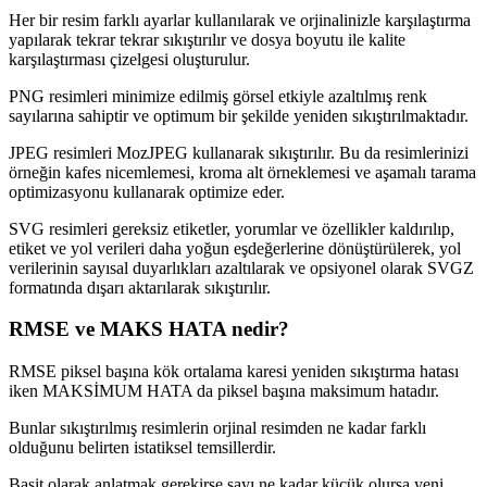
Her bir resim farklı ayarlar kullanılarak ve orjinalinizle karşılaştırma
yapılarak tekrar tekrar sıkıştırılır ve dosya boyutu ile kalite
karşılaştırması çizelgesi oluşturulur.
PNG resimleri minimize edilmiş görsel etkiyle azaltılmış renk
sayılarına sahiptir ve optimum bir şekilde yeniden sıkıştırılmaktadır.
JPEG resimleri MozJPEG kullanarak sıkıştırılır. Bu da resimlerinizi
örneğin kafes nicemlemesi, kroma alt örneklemesi ve aşamalı tarama
optimizasyonu kullanarak optimize eder.
SVG resimleri gereksiz etiketler, yorumlar ve özellikler kaldırılıp,
etiket ve yol verileri daha yoğun eşdeğerlerine dönüştürülerek, yol
verilerinin sayısal duyarlıkları azaltılarak ve opsiyonel olarak SVGZ
formatında dışarı aktarılarak sıkıştırılır.
RMSE ve MAKS HATA nedir?
RMSE piksel başına kök ortalama karesi yeniden sıkıştırma hatası
iken MAKSİMUM HATA da piksel başına maksimum hatadır.
Bunlar sıkıştırılmış resimlerin orjinal resimden ne kadar farklı
olduğunu belirten istatiksel temsillerdir.
Basit olarak anlatmak gerekirse sayı ne kadar küçük olursa yeni