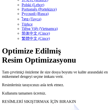
Polski (Lehçe)
Português (Portekizce)
Русский (Rusça)
ไทย (Tayca)
Türkçe
Tiếng Việt (Vietnamca)
简体中文 (Çince)
繁體中文 (Çince)
Optimize Edilmiş
Resim Optimizasyonu
Tam çevrimiçi önizleme ile size dosya boyutu ve kalite arasındaki en
mükemmel dengeyi seçme imkanı verir.
Resimleriniz tarayıcınızı asla terk etmez.
Kullanımı tamamen ücretsiz.
RESİMLERİ SIKIŞTIRMAK İÇİN BIRAKIN