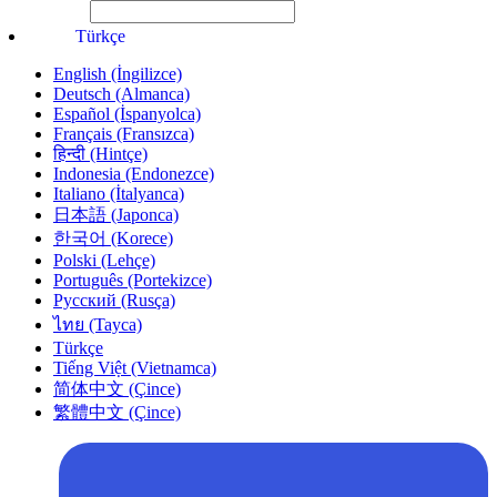
File Picker
Paste Target
Türkçe
English (İngilizce)
Deutsch (Almanca)
Español (İspanyolca)
Français (Fransızca)
हिन्दी (Hintçe)
Indonesia (Endonezce)
Italiano (İtalyanca)
日本語 (Japonca)
한국어 (Korece)
Polski (Lehçe)
Português (Portekizce)
Русский (Rusça)
ไทย (Tayca)
Türkçe
Tiếng Việt (Vietnamca)
简体中文 (Çince)
繁體中文 (Çince)