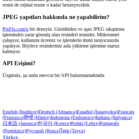
resim de orjinal resme o kadar benzeyecektir.
JPEG yapıtları hakkında ne yapabilirim?
PixFix.com'u
bir deneyin. Gürültüden ve aşırı JPEG sıkıştırma
işleminden zarar görmüş olan resimleri temizler. Mükemmel
çalışıyor, kullanımı ücretsiz ve işlemlerin tümü tarayıcınızda
yapılıyor. Böylece resimleriniz asla yükleme işlemine maruz
kalmıyor.
API Erişimi?
Üzgünüz, şu anda mevcut bir API bulunmamaktadır.
English (İngilizce)
Deutsch (Almanca)
Español (İspanyolca)
Français
(Fransızca)
हिन्दी (Hintçe)
Indonesia (Endonezce)
Italiano (İtalyanca)
日本語 (Japonca)
한국어 (Korece)
Polski (Lehçe)
Português
(Portekizce)
Русский (Rusça)
ไทย (Tayca)
Türkçe